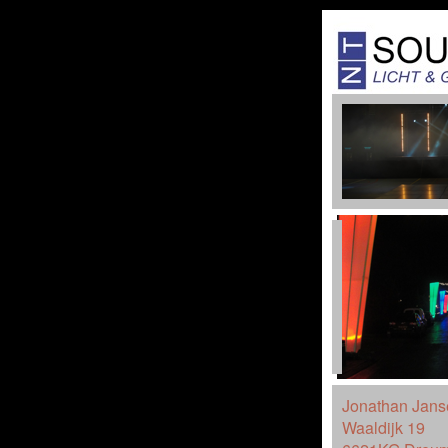
Jonathan Jans
Waaldijk 19