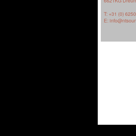
6621KG Dreum
T: +31 (0) 625
E:
info@ntsoun