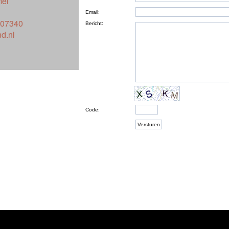
el
007340
d.nl